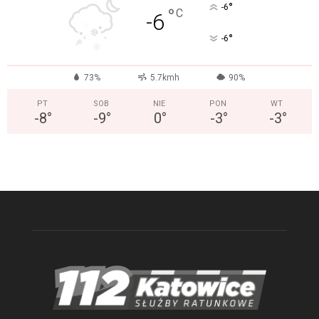
°
-6
°
C
-6
°
-6
73%
5.7kmh
90%
PT
SOB
NIE
PON
WT
-8
°
-9
°
0
°
-3
°
-3
°