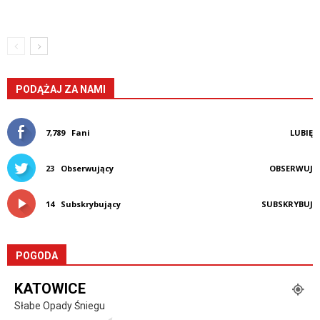
PODĄŻAJ ZA NAMI
7,789
Fani
LUBIĘ
23
Obserwujący
OBSERWUJ
14
Subskrybujący
SUBSKRYBUJ
POGODA
KATOWICE
Słabe Opady Śniegu