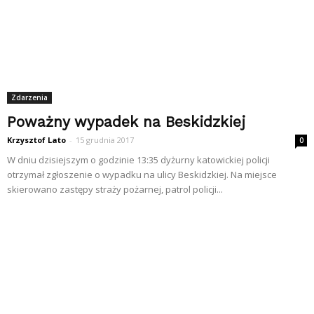
Zdarzenia
Poważny wypadek na Beskidzkiej
Krzysztof Lato
-
15 grudnia 2017
0
W dniu dzisiejszym o godzinie 13:35 dyżurny katowickiej policji
otrzymał zgłoszenie o wypadku na ulicy Beskidzkiej. Na miejsce
skierowano zastępy straży pożarnej, patrol policji...