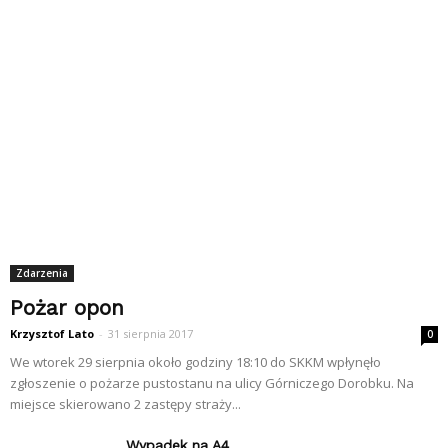
Zdarzenia
Pożar opon
Krzysztof Lato
-
31 sierpnia 2017
0
We wtorek 29 sierpnia około godziny 18:10 do SKKM wpłynęło
zgłoszenie o pożarze pustostanu na ulicy Górniczego Dorobku. Na
miejsce skierowano 2 zastępy straży...
Wypadek na A4