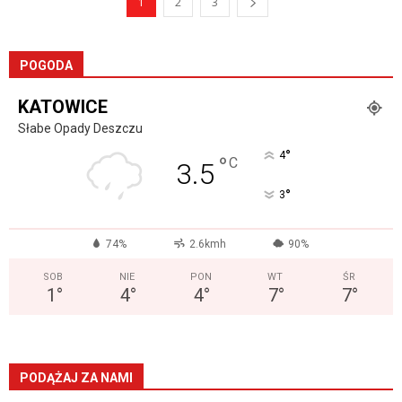
1
2
3
POGODA
KATOWICE
Słabe Opady Deszczu
°
4
°
C
3.5
°
3
74%
2.6kmh
90%
SOB
NIE
PON
WT
ŚR
1
°
4
°
4
°
7
°
7
°
PODĄŻAJ ZA NAMI