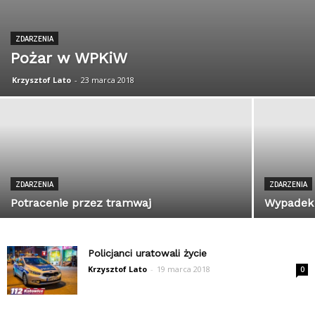
ZDARZENIA
Pożar w WPKiW
Krzysztof Lato
-
23 marca 2018
ZDARZENIA
ZDARZENIA
Potracenie przez tramwaj
Wypadek 
Policjanci uratowali życie
Krzysztof Lato
-
19 marca 2018
0