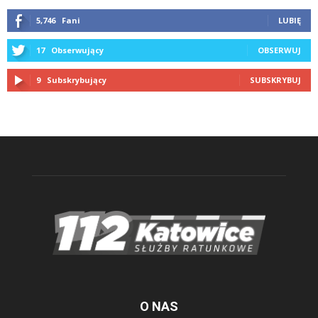
5,746
Fani
LUBIĘ
17
Obserwujący
OBSERWUJ
9
Subskrybujący
SUBSKRYBUJ
O NAS