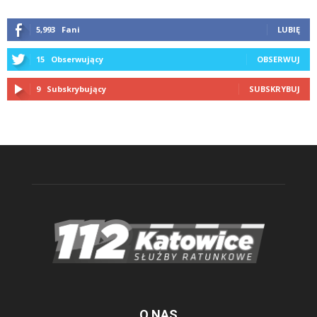
5,993
Fani
LUBIĘ
15
Obserwujący
OBSERWUJ
9
Subskrybujący
SUBSKRYBUJ
O NAS