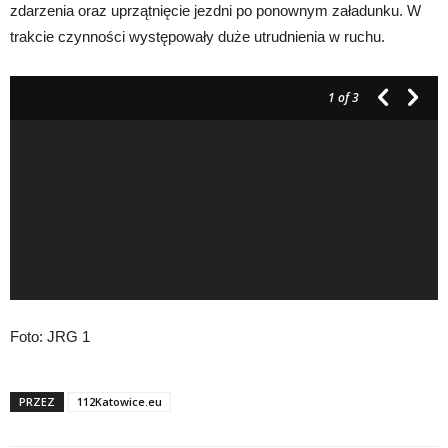
zdarzenia oraz uprzątnięcie jezdni po ponownym załadunku. W
trakcie czynności występowały duże utrudnienia w ruchu.
1
of 3
Foto: JRG 1
PRZEZ
112Katowice.eu