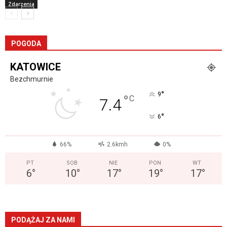
Zdarzenia
POGODA
KATOWICE
Bezchmurnie
°
9
°
C
7.4
°
6
66%
2.6kmh
0%
PT
SOB
NIE
PON
WT
6
°
10
°
17
°
19
°
17
°
PODĄŻAJ ZA NAMI